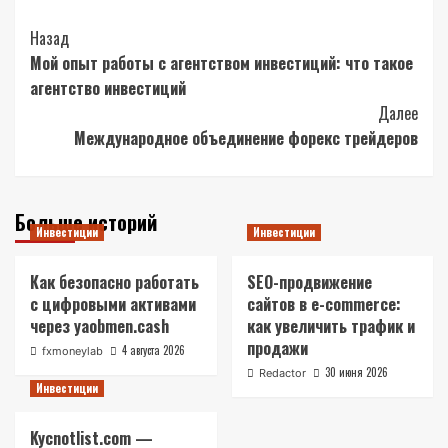
Post
Назад
Мой опыт работы с агентством инвестиций: что такое
Navigation
агентство инвестиций
Далее
Международное объединение форекс трейдеров
Больше историй
Инвестиции
Инвестиции
Как безопасно работать
SEO-продвижение
с цифровыми активами
сайтов в e-commerce:
через yaobmen.cash
как увеличить трафик и
продажи
4 августа 2026
fxmoneylab
30 июня 2026
Redactor
Инвестиции
Kycnotlist.com —