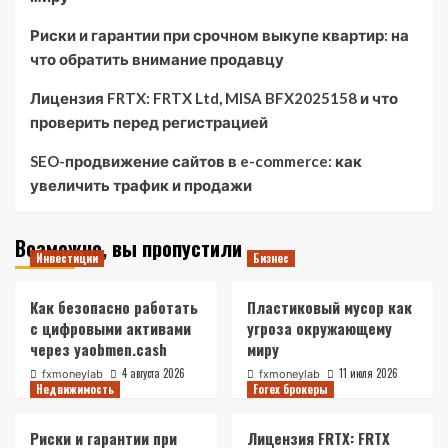
Риски и гарантии при срочном выкупе квартир: на
что обратить внимание продавцу
Лицензия FRTX: FRTX Ltd, MISA BFX2025158 и что
проверить перед регистрацией
SEO-продвижение сайтов в e-commerce: как
увеличить трафик и продажи
Возможно, вы пропустили
Инвестиции
Бизнес
Как безопасно работать
Пластиковый мусор как
с цифровыми активами
угроза окружающему
через yaobmen.cash
миру
4 августа 2026
11 июля 2026
fxmoneylab
fxmoneylab
Недвижимость
Forex брокеры
Риски и гарантии при
Лицензия FRTX: FRTX