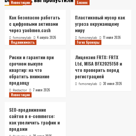
Инвестиции
Бизнес
Как безопасно работать
Пластиковый мусор как
с цифровыми активами
угроза окружающему
через yaobmen.cash
миру
4 августа 2026
11 июля 2026
fxmoneylab
fxmoneylab
Недвижимость
Forex брокеры
Риски и гарантии при
Лицензия FRTX: FRTX
срочном выкупе
Ltd, MISA BFX2025158 и
квартир: на что
что проверить перед
обратить внимание
регистрацией
продавцу
30 июня 2026
fxmoneylab
7 июля 2026
Redactor
Инвестиции
SEO-продвижение
сайтов в e-commerce:
как увеличить трафик и
продажи