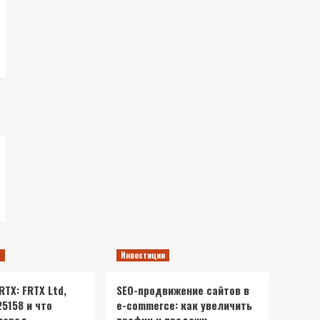
ы
Инвестиции
TX: FRTX Ltd,
SEO-продвижение сайтов в
25158 и что
e-commerce: как увеличить