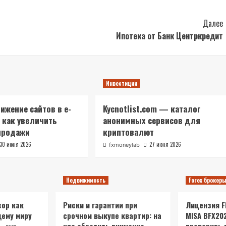
Далее
Ипотека от Банк Центркредит
Инвестиции
ижение сайтов в e-
Kycnotlist.com — каталог
 как увеличить
анонимных сервисов для
продажи
криптовалют
30 июня 2026
27 июня 2026
fxmoneylab
Недвижимость
Forex брокер
ор как
Риски и гарантии при
Лицензия FR
щему миру
срочном выкупе квартир: на
MISA BFX20