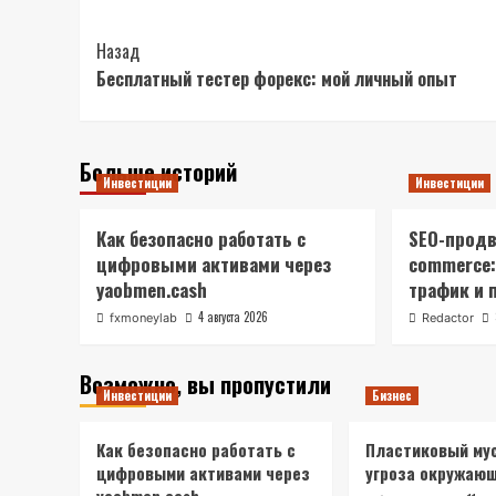
Post
Назад
Бесплатный тестер форекс: мой личный опыт
Navigation
Больше историй
Инвестиции
Инвестиции
Как безопасно работать с
SEO-продв
цифровыми активами через
commerce:
yaobmen.cash
трафик и 
4 августа 2026
fxmoneylab
Redactor
Возможно, вы пропустили
Инвестиции
Бизнес
Как безопасно работать с
Пластиковый мус
цифровыми активами через
угроза окружаю