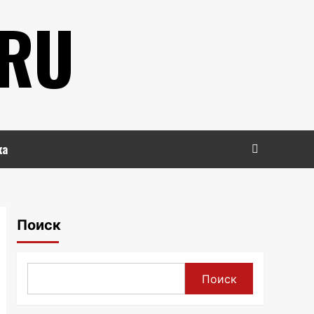
.RU
ка
Поиск
Поиск