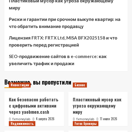
Пластиковый мусор как угроза окружающему
миру
Риски и гарантии при срочном выкупе квартир: на
что обратить внимание продавцу
Лицензия FRTX: FRTX Ltd, MISA BFX2025158 и что
проверить перед регистрацией
SEO-продвижение сайтов в e-commerce: как
увеличить трафик и продажи
Возможно, вы пропустили
Инвестиции
Бизнес
Как безопасно работать
Пластиковый мусор как
с цифровыми активами
угроза окружающему
через yaobmen.cash
миру
4 августа 2026
11 июля 2026
fxmoneylab
fxmoneylab
Недвижимость
Forex брокеры