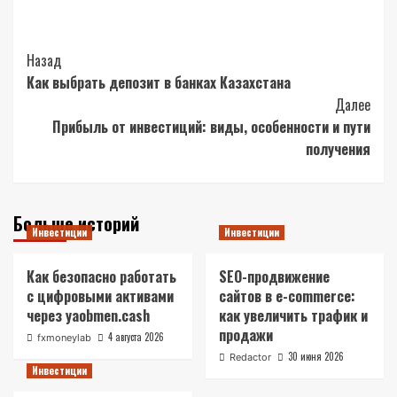
Post
Назад
Как выбрать депозит в банках Казахстана
Navigation
Далее
Прибыль от инвестиций: виды, особенности и пути
получения
Больше историй
Инвестиции
Инвестиции
Как безопасно работать
SEO-продвижение
с цифровыми активами
сайтов в e-commerce:
через yaobmen.cash
как увеличить трафик и
продажи
4 августа 2026
fxmoneylab
30 июня 2026
Redactor
Инвестиции