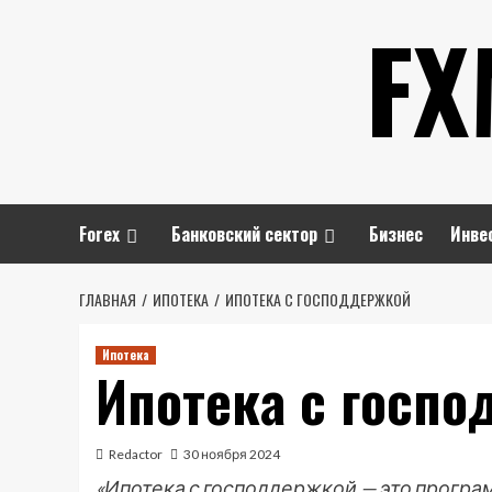
Перейти
FX
к
содержимому
Forex
Банковский сектор
Бизнес
Инве
ГЛАВНАЯ
ИПОТЕКА
ИПОТЕКА С ГОСПОДДЕРЖКОЙ
Ипотека
Ипотека с госп
Redactor
30 ноября 2024
«Ипотека с господдержкой — это програ