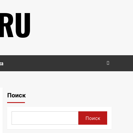
.RU
ка
Поиск
Поиск