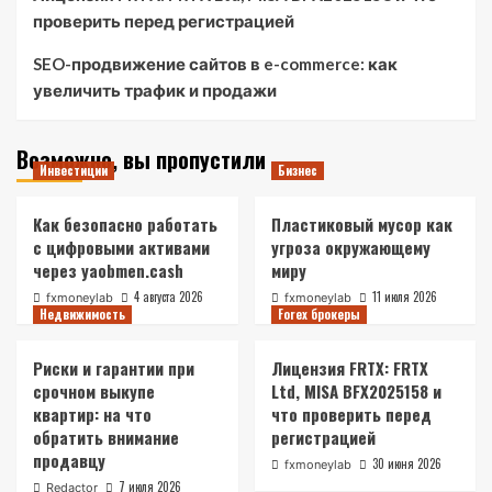
проверить перед регистрацией
SEO-продвижение сайтов в e-commerce: как
увеличить трафик и продажи
Возможно, вы пропустили
Инвестиции
Бизнес
Как безопасно работать
Пластиковый мусор как
с цифровыми активами
угроза окружающему
через yaobmen.cash
миру
4 августа 2026
11 июля 2026
fxmoneylab
fxmoneylab
Недвижимость
Forex брокеры
Риски и гарантии при
Лицензия FRTX: FRTX
срочном выкупе
Ltd, MISA BFX2025158 и
квартир: на что
что проверить перед
обратить внимание
регистрацией
продавцу
30 июня 2026
fxmoneylab
7 июля 2026
Redactor