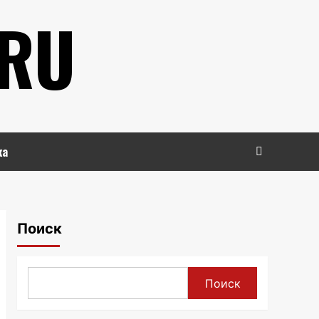
.RU
ка
Поиск
Поиск