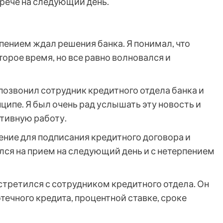
трече на следующий день.
рпением ждал решения банка. Я понимал, что
орое время, но все равно волновался и
 позвонил сотрудник кредитного отдела банка и
ципе. Я был очень рад услышать эту новость и
ативную работу.
ение для подписания кредитного договора и
лся на прием на следующий день и с нетерпением
встретился с сотрудником кредитного отдела. Он
течного кредита, процентной ставке, сроке