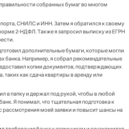
и правильности собранных бумаг во многом
порта, СНИЛС и ИНН. Затем я обратился к своему
форме 2-НДФЛ. Также я запросил выписку из ЕГРН
рести.
дготовил дополнительные бумаги, которые могли
ах банка. Например, я собрал рекомендательные
 предоставил копии документов, подтверждающих
, таких как сдача квартиры в аренду или
ил в папку и держал под рукой, чтобы в любой
анк. Я понимал, что тщательная подготовка к
с рассмотрения моей заявки и повысит шансы на
ил требования банка к заемщикам и ознакомился