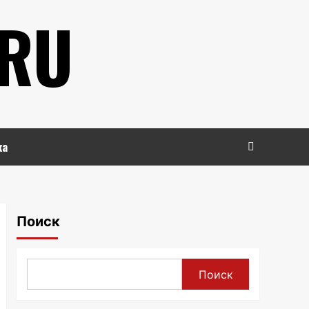
.RU
ка
Поиск
Поиск