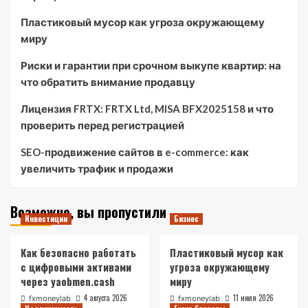
Пластиковый мусор как угроза окружающему
миру
Риски и гарантии при срочном выкупе квартир: на
что обратить внимание продавцу
Лицензия FRTX: FRTX Ltd, MISA BFX2025158 и что
проверить перед регистрацией
SEO-продвижение сайтов в e-commerce: как
увеличить трафик и продажи
Возможно, вы пропустили
Инвестиции
Бизнес
Как безопасно работать
Пластиковый мусор как
с цифровыми активами
угроза окружающему
через yaobmen.cash
миру
4 августа 2026
11 июля 2026
fxmoneylab
fxmoneylab