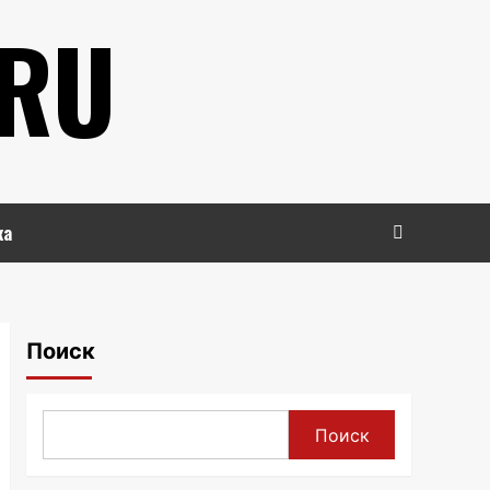
.RU
ка
Поиск
Поиск