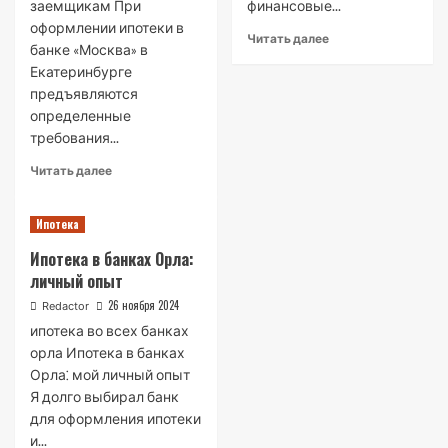
заемщикам При
финансовые...
оформлении ипотеки в
Read
Читать далее
банке «Москва» в
more
Екатеринбурге
about
предъявляются
Как
узнать
определенные
реквизиты
требования...
своей
Read
карты
Читать далее
more
Сбербанка
about
Ипотека
Требования
к
Ипотека в банках Орла:
заемщикам
личный опыт
при
оформлении
26 ноября 2024
Redactor
ипотеки
ипотека во всех банках
в
орла Ипотека в банках
банке
Орла⁚ мой личный опыт
Москва
Я долго выбирал банк
в
Екатеринбурге
для оформления ипотеки
и...