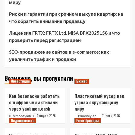
миру
Риски и гарантии при срочном выкупе квартир: на
что обратить внимание продавцу
Лицензия FRTX: FRTX Ltd, MISA BFX2025158 и что
проверить перед регистрацией
SEO-продвижение сайтов в e-commerce: как
увеличить трафик и продажи
Возможно, вы пропустили
Инвестиции
Бизнес
Как безопасно работать
Пластиковый мусор как
с цифровыми активами
угроза окружающему
через yaobmen.cash
миру
4 августа 2026
11 июля 2026
fxmoneylab
fxmoneylab
Недвижимость
Forex брокеры