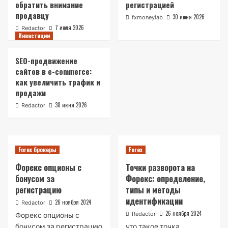
активами через yaobmen.cash
обратить внимание
регистрацией
1
продавцу
30 июня 2026
fxmoneylab
7 июля 2026
Redactor
Инвестиции
Бизнес
Пластиковый мусор как угроза
окружающему миру
SEO-продвижение
2
сайтов в e-commerce:
как увеличить трафик и
Недвижимость
продажи
Риски и гарантии при срочном выкупе
30 июня 2026
Redactor
квартир: на что обратить внимание
продавцу
3
Forex брокеры
Forex
Forex брокеры
Лицензия FRTX: FRTX Ltd, MISA BFX2025158
Форекс опционы с
Точки разворота на
и что проверить перед регистрацией
бонусом за
Форекс: определение,
4
регистрацию
типы и методы
идентификации
26 ноября 2024
Redactor
Инвестиции
26 ноября 2024
Redactor
Форекс опционы с
SEO-продвижение сайтов в e-commerce: как
бонусом за регистрацию
что такое точка
увеличить трафик и продажи