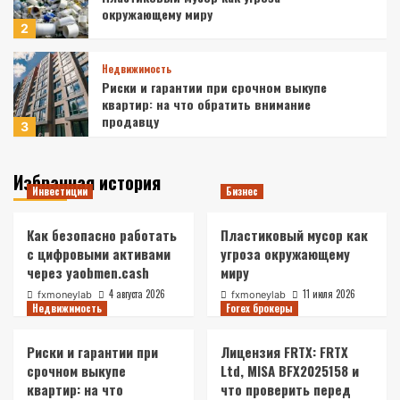
окружающему миру
2
Недвижимость
Риски и гарантии при срочном выкупе
квартир: на что обратить внимание
продавцу
3
Forex брокеры
Избранная история
Инвестиции
Лицензия FRTX: FRTX Ltd, MISA BFX2025158
Бизнес
и что проверить перед регистрацией
4
Как безопасно работать
Пластиковый мусор как
с цифровыми активами
угроза окружающему
через yaobmen.cash
миру
Инвестиции
SEO-продвижение сайтов в e-commerce: как
4 августа 2026
11 июля 2026
fxmoneylab
fxmoneylab
увеличить трафик и продажи
Недвижимость
Forex брокеры
5
Риски и гарантии при
Лицензия FRTX: FRTX
срочном выкупе
Ltd, MISA BFX2025158 и
Инвестиции
квартир: на что
что проверить перед
Как безопасно работать с цифровыми