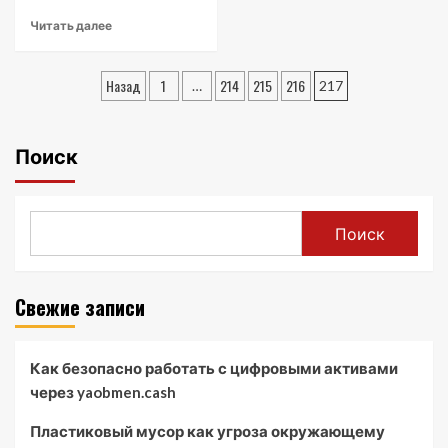
Read
Читать далее
more
about
Пагинация
Ипотека
Назад
1
214
215
216
…
217
в
записей
банках
Орла:
Поиск
личный
опыт
Поиск
Свежие записи
Как безопасно работать с цифровыми активами
через yaobmen.cash
Пластиковый мусор как угроза окружающему