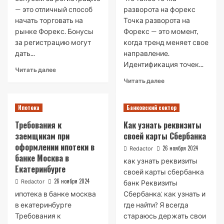
5
— это отличный способ
разворота на форекс
начать торговать на
Точка разворота на
рынке Форекс. Бонусы
Форекс — это момент,
за регистрацию могут
когда тренд меняет свое
дать...
направление.
Идентификация точек...
Read
Читать далее
more
Read
Читать далее
about
more
Форекс
about
опционы
Ипотека
Банковский сектор
Точки
с
разворота
Требования к
Как узнать реквизиты
бонусом
на
заемщикам при
своей карты Сбербанка
за
Форекс:
регистрацию
оформлении ипотеки в
определение,
26 ноября 2024
Redactor
типы
банке Москва в
как узнать реквизиты
и
Екатеринбурге
своей карты сбербанка
методы
26 ноября 2024
Redactor
банк Реквизиты
идентификации
ипотека в банке москва
Сбербанка⁚ как узнать и
в екатеринбурге
где найти? Я всегда
Требования к
стараюсь держать свои