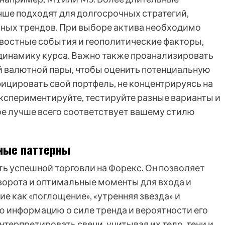
учше подходят для долгосрочных стратегий,
ных трендов. При выборе актива необходимо
востные события и геополитические факторы,
 динамику курса. Важно также проанализировать
 валютной пары, чтобы оценить потенциальную
ицировать свой портфель, не концентрируясь на
кспериментируйте, тестируйте разные варианты и
ое лучше всего соответствует вашему стилю
чные паттерны
ь успешной торговли на Форекс. Он позволяет
ворота и оптимальные моменты для входа и
ие как «поглощение», «утренняя звезда» и
ю информацию о силе тренда и вероятности его
терпретировать свечи, учитывая их тело, тени и