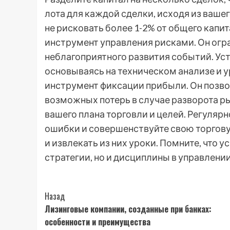
лота для каждой сделки, исходя из вашег
не рисковать более 1-2% от общего капит
инструмент управления рисками. Он огр
неблагоприятного развития событий. Уст
основываясь на техническом анализе и 
инструмент фиксации прибыли. Он позво
возможных потерь в случае разворота ры
вашего плана торговли и целей. Регуляр
ошибки и совершенствуйте свою торгову
и извлекать из них уроки. Помните, что у
стратегии, но и дисциплины в управлени
Post
Назад
Лизинговые компании, созданные при банках:
Navigation
особенности и преимущества