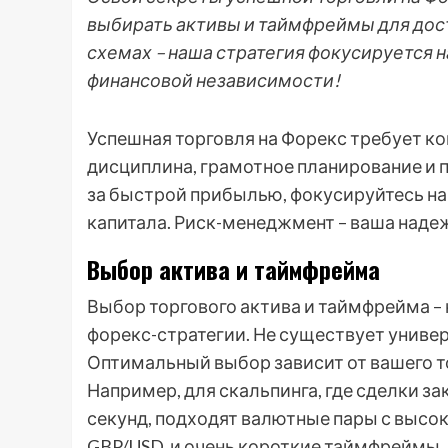
выбирать активы и таймфреймы для дос
схемах – наша стратегия фокусируется н
финансовой независимости!
Успешная торговля на Форекс требует ко
дисциплина, грамотное планирование и 
за быстрой прибылью, фокусируйтесь на
капитала. Риск-менеджмент – ваша наде
Выбор актива и таймфрейма
Выбор торгового актива и таймфрейма –
форекс-стратегии. Не существует универ
Оптимальный выбор зависит от вашего то
Например, для скальпинга, где сделки з
секунд, подходят валютные пары с высо
GBP/USD, и очень короткие таймфреймы,