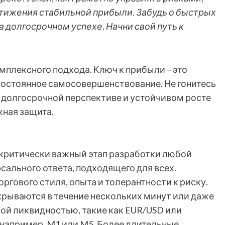
тижения стабильной прибыли. Забудь о быстрых
а долгосрочном успехе. Начни свой путь к
мплексного подхода. Ключ к прибыли – это
постоянное самосовершенствование. Не гонитесь
 долгосрочной перспективе и устойчивом росте
жная защита.
 критически важный этап разработки любой
сального ответа, подходящего для всех.
ргового стиля, опыта и толерантности к риску.
акрываются в течение нескольких минут или даже
кой ликвидностью, такие как EUR/USD или
 например, M1 или M5. Более длительные