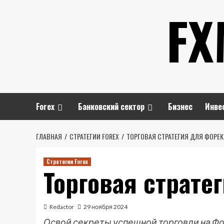
Перейти
FX
к
содержимому
Forex
Банковский сектор
Бизнес
Инве
ГЛАВНАЯ
СТРАТЕГИИ FOREX
ТОРГОВАЯ СТРАТЕГИЯ ДЛЯ ФОРЕ
Стратегии Forex
Торговая страте
Redactor
29 ноября 2024
Освой секреты успешной торговли на Фор