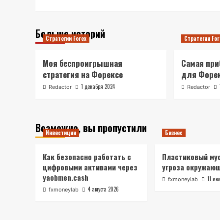
Больше историй
Стратегии Forex
Стратегии For
Моя беспроигрышная
Самая при
стратегия на Форексе
для Форе
1 декабря 2024
Redactor
Redactor
Возможно, вы пропустили
Инвестиции
Бизнес
Как безопасно работать с
Пластиковый мус
цифровыми активами через
угроза окружаю
yaobmen.cash
11 ию
fxmoneylab
4 августа 2026
fxmoneylab