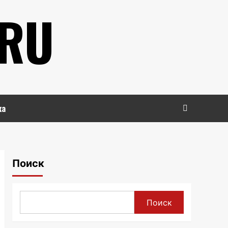
.RU
ка
Поиск
Поиск