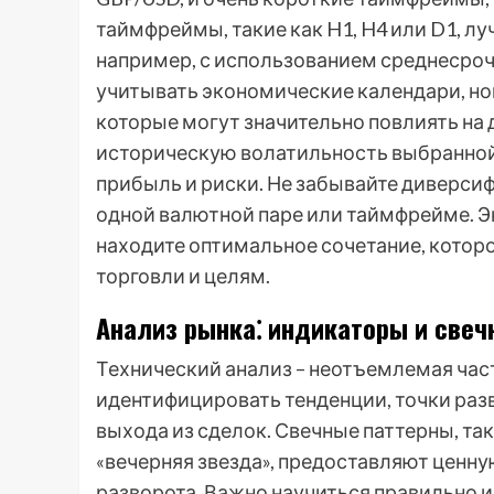
таймфреймы, такие как H1, H4 или D1, л
например, с использованием среднесроч
учитывать экономические календари, но
которые могут значительно повлиять на
историческую волатильность выбранной
прибыль и риски. Не забывайте диверсиф
одной валютной паре или таймфрейме. Э
находите оптимальное сочетание, котор
торговли и целям.
Анализ рынка⁚ индикаторы и све
Технический анализ – неотъемлемая част
идентифицировать тенденции, точки раз
выхода из сделок. Свечные паттерны, так
«вечерняя звезда», предоставляют ценну
разворота. Важно научиться правильно ин