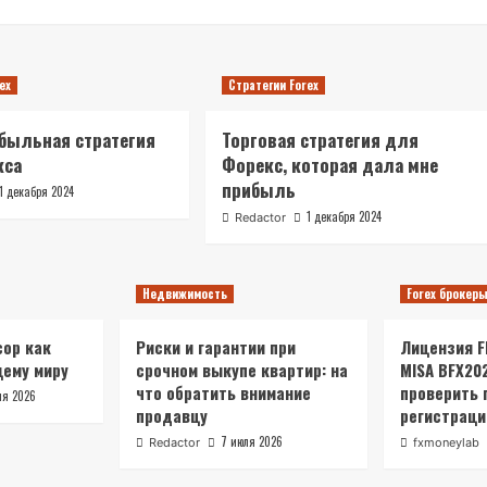
ex
Стратегии Forex
быльная стратегия
Торговая стратегия для
кса
Форекс, которая дала мне
прибыль
1 декабря 2024
1 декабря 2024
Redactor
Недвижимость
Forex брокер
ор как
Риски и гарантии при
Лицензия FR
щему миру
срочном выкупе квартир: на
MISA BFX20
что обратить внимание
проверить 
ля 2026
продавцу
регистраци
7 июля 2026
Redactor
fxmoneylab