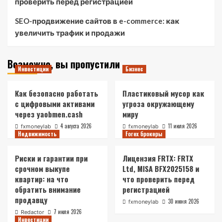
проверить перед регистрацией
SEO-продвижение сайтов в e-commerce: как
увеличить трафик и продажи
Возможно, вы пропустили
Инвестиции
Бизнес
Как безопасно работать
Пластиковый мусор как
с цифровыми активами
угроза окружающему
через yaobmen.cash
миру
4 августа 2026
11 июля 2026
fxmoneylab
fxmoneylab
Недвижимость
Forex брокеры
Риски и гарантии при
Лицензия FRTX: FRTX
срочном выкупе
Ltd, MISA BFX2025158 и
квартир: на что
что проверить перед
обратить внимание
регистрацией
продавцу
30 июня 2026
fxmoneylab
7 июля 2026
Redactor
Инвестиции