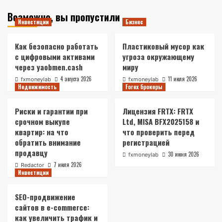
Возможно, вы пропустили
Инвестиции
Бизнес
Как безопасно работать
Пластиковый мусор как
с цифровыми активами
угроза окружающему
через yaobmen.cash
миру
4 августа 2026
11 июля 2026
fxmoneylab
fxmoneylab
Недвижимость
Forex брокеры
Риски и гарантии при
Лицензия FRTX: FRTX
срочном выкупе
Ltd, MISA BFX2025158 и
квартир: на что
что проверить перед
обратить внимание
регистрацией
продавцу
30 июня 2026
fxmoneylab
7 июля 2026
Redactor
Инвестиции
SEO-продвижение
сайтов в e-commerce:
как увеличить трафик и