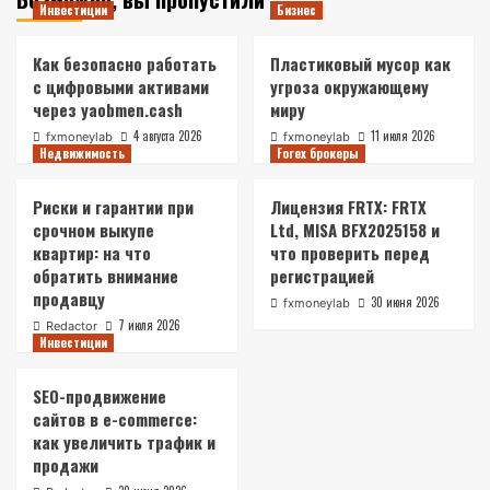
Инвестиции
Бизнес
Как безопасно работать
Пластиковый мусор как
с цифровыми активами
угроза окружающему
через yaobmen.cash
миру
4 августа 2026
11 июля 2026
fxmoneylab
fxmoneylab
Недвижимость
Forex брокеры
Риски и гарантии при
Лицензия FRTX: FRTX
срочном выкупе
Ltd, MISA BFX2025158 и
квартир: на что
что проверить перед
обратить внимание
регистрацией
продавцу
30 июня 2026
fxmoneylab
7 июля 2026
Redactor
Инвестиции
SEO-продвижение
сайтов в e-commerce:
как увеличить трафик и
продажи