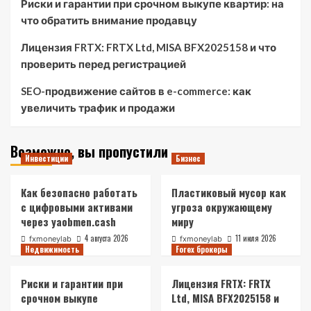
Риски и гарантии при срочном выкупе квартир: на
что обратить внимание продавцу
Лицензия FRTX: FRTX Ltd, MISA BFX2025158 и что
проверить перед регистрацией
SEO-продвижение сайтов в e-commerce: как
увеличить трафик и продажи
Возможно, вы пропустили
Инвестиции
Бизнес
Как безопасно работать
Пластиковый мусор как
с цифровыми активами
угроза окружающему
через yaobmen.cash
миру
4 августа 2026
11 июля 2026
fxmoneylab
fxmoneylab
Недвижимость
Forex брокеры
Риски и гарантии при
Лицензия FRTX: FRTX
срочном выкупе
Ltd, MISA BFX2025158 и