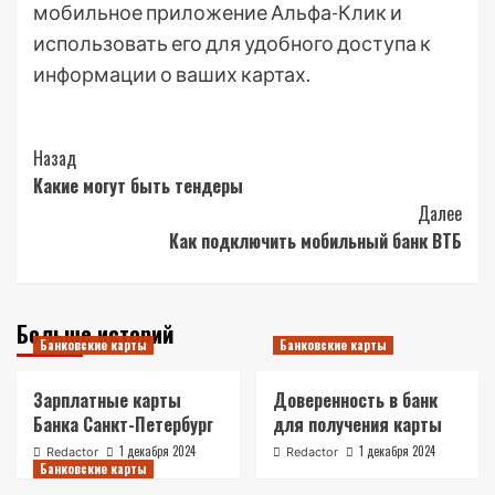
мобильное приложение Альфа-Клик и
использовать его для удобного доступа к
информации о ваших картах.
Post
Назад
Какие могут быть тендеры
Navigation
Далее
Как подключить мобильный банк ВТБ
Больше историй
Банковские карты
Банковские карты
Зарплатные карты
Доверенность в банк
Банка Санкт-Петербург
для получения карты
1 декабря 2024
1 декабря 2024
Redactor
Redactor
Банковские карты