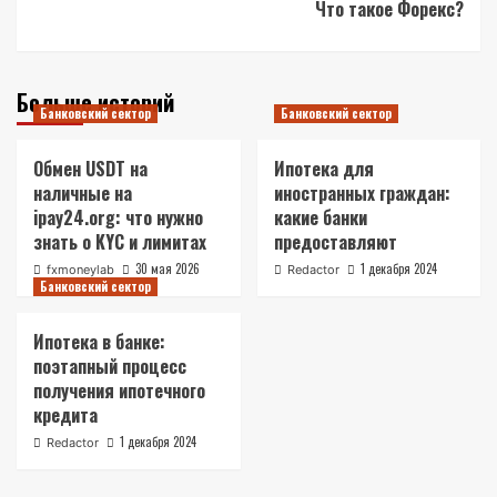
Что такое Форекс?
Больше историй
Банковский сектор
Банковский сектор
Обмен USDT на
Ипотека для
наличные на
иностранных граждан:
ipay24.org: что нужно
какие банки
знать о KYC и лимитах
предоставляют
30 мая 2026
1 декабря 2024
fxmoneylab
Redactor
Банковский сектор
Ипотека в банке:
поэтапный процесс
получения ипотечного
кредита
1 декабря 2024
Redactor