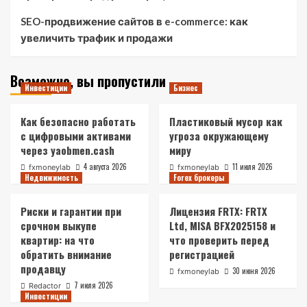
SEO-продвижение сайтов в e-commerce: как
увеличить трафик и продажи
Возможно, вы пропустили
Инвестиции
Бизнес
Как безопасно работать
Пластиковый мусор как
с цифровыми активами
угроза окружающему
через yaobmen.cash
миру
4 августа 2026
11 июля 2026
fxmoneylab
fxmoneylab
Недвижимость
Forex брокеры
Риски и гарантии при
Лицензия FRTX: FRTX
срочном выкупе
Ltd, MISA BFX2025158 и
квартир: на что
что проверить перед
обратить внимание
регистрацией
продавцу
30 июня 2026
fxmoneylab
7 июля 2026
Redactor
Инвестиции