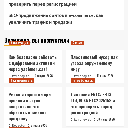
проверить перед регистрацией
SEO-продвижение сайтов в e-commerce: как
увеличить трафик и продажи
Возможно, вы пропустили
Инвестиции
Бизнес
Как безопасно работать
Пластиковый мусор как
с цифровыми активами
угроза окружающему
через yaobmen.cash
миру
4 августа 2026
11 июля 2026
fxmoneylab
fxmoneylab
Недвижимость
Forex брокеры
Риски и гарантии при
Лицензия FRTX: FRTX
срочном выкупе
Ltd, MISA BFX2025158 и
квартир: на что
что проверить перед
обратить внимание
регистрацией
продавцу
30 июня 2026
fxmoneylab
7 июля 2026
Redactor