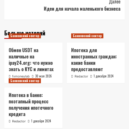
Далее
Идеи для начала маленького бизнеса
Больше историй
Банковский сектор
Банковский сектор
Обмен USDT на
Ипотека для
наличные на
иностранных граждан:
ipay24.org: что нужно
какие банки
знать о KYC и лимитах
предоставляют
30 мая 2026
1 декабря 2024
fxmoneylab
Redactor
Банковский сектор
Ипотека в банке:
поэтапный процесс
получения ипотечного
кредита
1 декабря 2024
Redactor