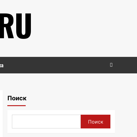
.RU
ка
Поиск
Поиск