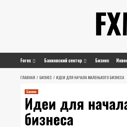
Перейти
FX
к
содержимому
Forex
Банковский сектор
Бизнес
Инве
ГЛАВНАЯ
БИЗНЕС
ИДЕИ ДЛЯ НАЧАЛА МАЛЕНЬКОГО БИЗНЕСА
Бизнес
Идеи для начал
бизнеса