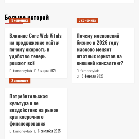
Больше историй
Экономика
Экономика
Влияние Core Web Vitals
Почему московский
на продвижение сайта:
бизнес в 2026 году
почему скорость и
массово меняет
удобство теперь
штатных юристов на
решают всё
внешний консалтинг?
4 марта 2026
fxmoneylab
fxmoneylab
18 февраля 2026
Экономика
Потребительская
культура и ее
воздействие на рынок
краткосрочного
финансирования
6 сентября 2025
fxmoneylab