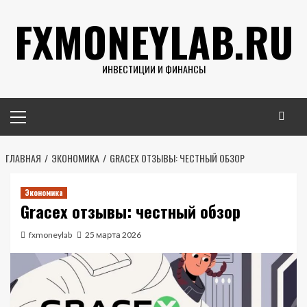
Перейти
FXMONEYLAB.RU
к
содержимому
ИНВЕСТИЦИИ И ФИНАНСЫ
Основное
меню
ГЛАВНАЯ
ЭКОНОМИКА
GRACEX ОТЗЫВЫ: ЧЕСТНЫЙ ОБЗОР
Экономика
Gracex отзывы: честный обзор
fxmoneylab
25 марта 2026