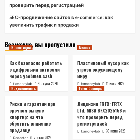
проверить перед регистрацией
SEO-продвижение сайтов в e-commerce: как
увеличить трафик и продажи
Возможно, вы пропустили
Инвестиции
Бизнес
Как безопасно работать
Пластиковый мусор как
с цифровыми активами
угроза окружающему
через yaobmen.cash
миру
4 августа 2026
11 июля 2026
fxmoneylab
fxmoneylab
Недвижимость
Forex брокеры
Риски и гарантии при
Лицензия FRTX: FRTX
срочном выкупе
Ltd, MISA BFX2025158 и
квартир: на что
что проверить перед
обратить внимание
регистрацией
продавцу
30 июня 2026
fxmoneylab
7 июля 2026
Redactor