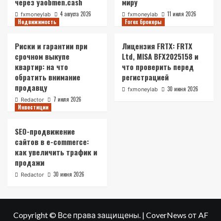
через yaobmen.cash
миру
4 августа 2026
11 июля 2026
fxmoneylab
fxmoneylab
Недвижимость
Forex брокеры
Риски и гарантии при
Лицензия FRTX: FRTX
срочном выкупе
Ltd, MISA BFX2025158 и
квартир: на что
что проверить перед
обратить внимание
регистрацией
продавцу
30 июня 2026
fxmoneylab
7 июля 2026
Redactor
Инвестиции
SEO-продвижение
сайтов в e-commerce:
как увеличить трафик и
продажи
30 июня 2026
Redactor
Copyright © Все права защищены.
|
CoverNews
от AF