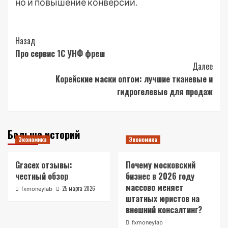
но и повышение конверсии.
Post
Назад
Про сервис 1С УНФ фреш
Navigation
Далее
Корейские маски оптом: лучшие тканевые и
гидрогелевые для продаж
Больше историй
Экономика
Экономика
Gracex отзывы:
Почему московский
честный обзор
бизнес в 2026 году
массово меняет
25 марта 2026
fxmoneylab
штатных юристов на
внешний консалтинг?
fxmoneylab