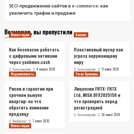
SEO-продвижение сайтов в e-commerce: как
увеличить трафик и продажи
Возможно, вы пропустили
Инвестиции
Бизнес
Как безопасно работать
Пластиковый мусор как
с цифровыми активами
угроза окружающему
через yaobmen.cash
миру
4 августа 2026
11 июля 2026
fxmoneylab
fxmoneylab
Недвижимость
Forex брокеры
Риски и гарантии при
Лицензия FRTX: FRTX
срочном выкупе
Ltd, MISA BFX2025158 и
квартир: на что
что проверить перед
обратить внимание
регистрацией
продавцу
30 июня 2026
fxmoneylab
7 июля 2026
Redactor
Инвестиции