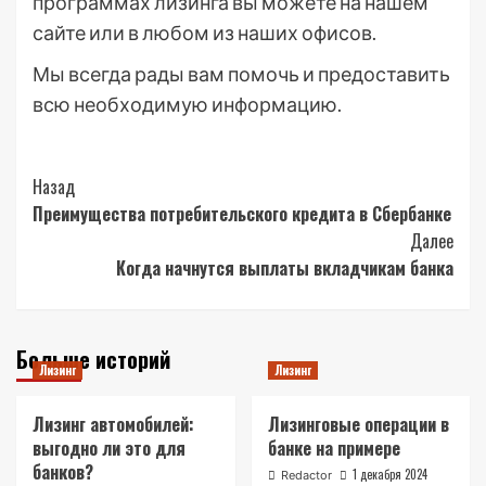
программах лизинга вы можете на нашем
сайте или в любом из наших офисов.
Мы всегда рады вам помочь и предоставить
всю необходимую информацию.
Post
Назад
Преимущества потребительского кредита в Сбербанке
Navigation
Далее
Когда начнутся выплаты вкладчикам банка
Больше историй
Лизинг
Лизинг
Лизинг автомобилей:
Лизинговые операции в
выгодно ли это для
банке на примере
банков?
1 декабря 2024
Redactor