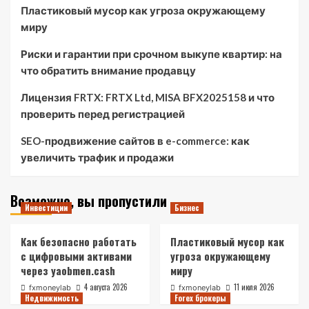
Пластиковый мусор как угроза окружающему
миру
Риски и гарантии при срочном выкупе квартир: на
что обратить внимание продавцу
Лицензия FRTX: FRTX Ltd, MISA BFX2025158 и что
проверить перед регистрацией
SEO-продвижение сайтов в e-commerce: как
увеличить трафик и продажи
Возможно, вы пропустили
Инвестиции
Бизнес
Как безопасно работать
Пластиковый мусор как
с цифровыми активами
угроза окружающему
через yaobmen.cash
миру
4 августа 2026
11 июля 2026
fxmoneylab
fxmoneylab
Недвижимость
Forex брокеры