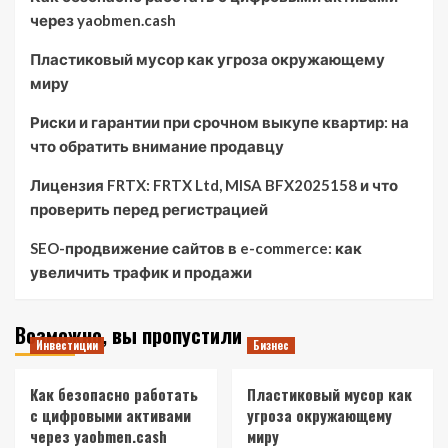
через yaobmen.cash
Пластиковый мусор как угроза окружающему
миру
Риски и гарантии при срочном выкупе квартир: на
что обратить внимание продавцу
Лицензия FRTX: FRTX Ltd, MISA BFX2025158 и что
проверить перед регистрацией
SEO-продвижение сайтов в e-commerce: как
увеличить трафик и продажи
Возможно, вы пропустили
Инвестиции
Бизнес
Как безопасно работать
Пластиковый мусор как
с цифровыми активами
угроза окружающему
через yaobmen.cash
миру