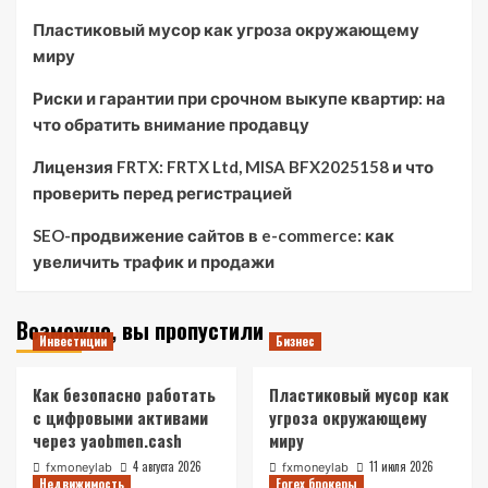
Пластиковый мусор как угроза окружающему
миру
Риски и гарантии при срочном выкупе квартир: на
что обратить внимание продавцу
Лицензия FRTX: FRTX Ltd, MISA BFX2025158 и что
проверить перед регистрацией
SEO-продвижение сайтов в e-commerce: как
увеличить трафик и продажи
Возможно, вы пропустили
Инвестиции
Бизнес
Как безопасно работать
Пластиковый мусор как
с цифровыми активами
угроза окружающему
через yaobmen.cash
миру
4 августа 2026
11 июля 2026
fxmoneylab
fxmoneylab
Недвижимость
Forex брокеры