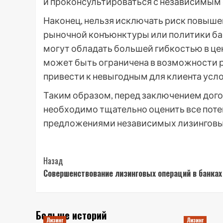
и проконсультироваться с независимым
Наконец, нельзя исключать риск повыше
рыночной конъюнктуры или политики бан
могут обладать большей гибкостью в це
может быть ограничена в возможности р
привести к невыгодным для клиента усл
Таким образом, перед заключением догов
необходимо тщательно оценить все поте
предложениями независимых лизинговы
Post
Назад
Совершенствование лизинговых операций в банках
Navigation
Больше историй
Лизинг
Лизинг