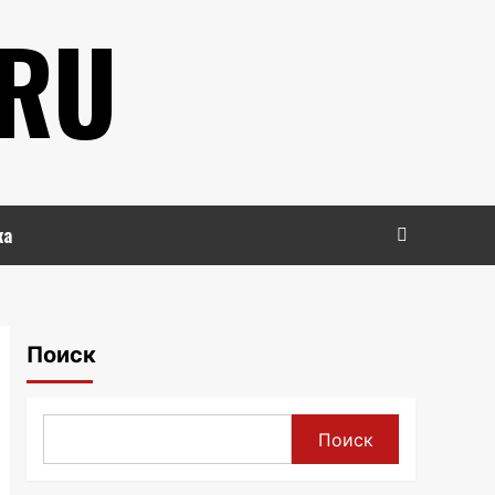
.RU
ка
Поиск
Поиск