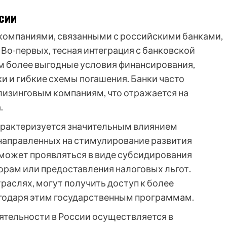
сии
компаниями, связанными с российскими банками,
Во-первых, тесная интеграция с банковской
м более выгодные условия финансирования,
и и гибкие схемы погашения. Банки часто
лизинговым компаниям, что отражается на
.
арактеризуется значительным влиянием
направленных на стимулирование развития
может проявляться в виде субсидирования
орам или предоставления налоговых льгот.
раслях, могут получить доступ к более
годаря этим государственным программам.
ятельности в России осуществляется в